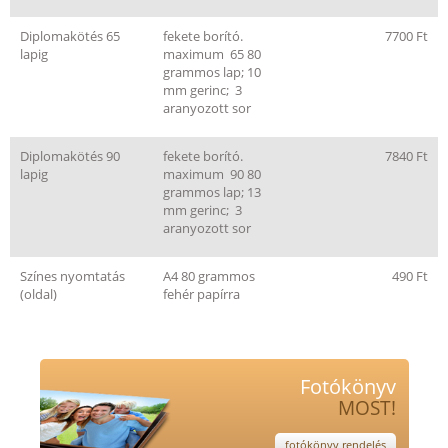
Diplomakötés 65
fekete borító.
7700 Ft
lapig
maximum 65 80
grammos lap; 10
mm gerinc; 3
aranyozott sor
Diplomakötés 90
fekete borító.
7840 Ft
lapig
maximum 90 80
grammos lap; 13
mm gerinc; 3
aranyozott sor
Színes nyomtatás
A4 80 grammos
490 Ft
(oldal)
fehér papírra
Fotókönyv
MOST!
fotókönyv rendelés