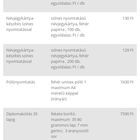
egyoldalas; Ft / db
Névjegykártya-
színes nyomtatású
130 Ft
készítés színes
névjegykártya, fehér
nyomtatással
papírra , 100 db,
egyoldalas; Ft / db
Névjegykártya-
színes nyomtatású
129 Ft
készítés színes
névjegykártya, fehér
nyomtatással
papírra , 200 db,
egyoldalas; Ft / db
Pólónyomtatás
fehér unisex póló 1
7430 Ft
maximum A4
méretű képpel
(irányár)
Diplomakötés 35
fekete borító.
7590 Ft
lapig
maximum 35 80
grammos lap; 7 mm
gerinc; 3 aranyozott
sor