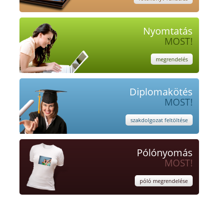
Nyomtatás
MOST!
megrendelés
Diplomakötés
MOST!
szakdolgozat feltöltése
Pólónyomás
MOST!
póló megrendelése