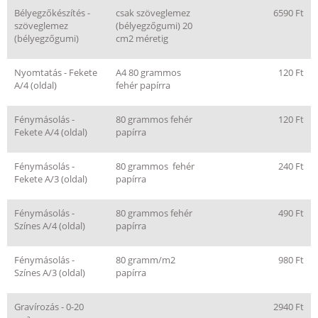
Bélyegzőkészítés -
csak szöveglemez
6590 Ft
szöveglemez
(bélyegzőgumi) 20
(bélyegzőgumi)
cm2 méretig
Nyomtatás - Fekete
A4 80 grammos
120 Ft
A/4 (oldal)
fehér papírra
Fénymásolás -
80 grammos fehér
120 Ft
Fekete A/4 (oldal)
papírra
Fénymásolás -
80 grammos fehér
240 Ft
Fekete A/3 (oldal)
papírra
Fénymásolás -
80 grammos fehér
490 Ft
Színes A/4 (oldal)
papírra
Fénymásolás -
80 gramm/m2
980 Ft
Színes A/3 (oldal)
papírra
Gravírozás - 0-20
2940 Ft