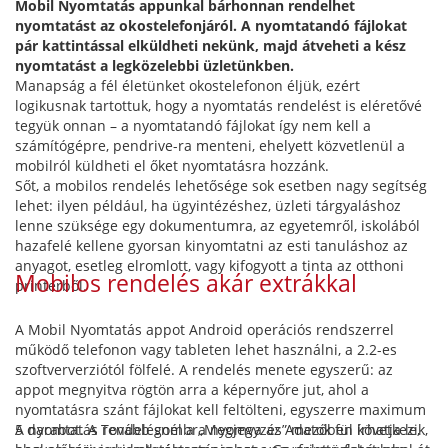
Mobil Nyomtatás appunkal bárhonnan rendelhet
nyomtatást az okostelefonjáról. A nyomtatandó fájlokat
pár kattintással elküldheti nekünk, majd átveheti a kész
nyomtatást a legközelebbi üzletünkben.
Manapság a fél életünket okostelefonon éljük, ezért
logikusnak tartottuk, hogy a nyomtatás rendelést is eléretővé
tegyük onnan – a nyomtatandó fájlokat így nem kell a
számítógépre, pendrive-ra menteni, ehelyett közvetlenül a
mobilról küldheti el őket nyomtatásra hozzánk.
Sőt, a mobilos rendelés lehetősége sok esetben nagy segítség
lehet: ilyen például, ha ügyintézéshez, üzleti tárgyaláshoz
lenne szüksége egy dokumentumra, az egyetemről, iskolából
hazafelé kellene gyorsan kinyomtatni az esti tanuláshoz az
anyagot, esetleg elromlott, vagy kifogyott a tinta az otthoni
Mobilos rendelés akár extrákkal
printerből.
A Mobil Nyomtatás appot Android operációs rendszerrel
működő telefonon vagy tableten lehet használni, a 2.2-es
szoftververziótól fölfelé. A rendelés menete egyszerű: az
appot megnyitva rögtön arra a képernyőre jut, ahol a
nyomtatásra szánt fájlokat kell feltölteni, egyszerre maximum
5 darabot. A Tovább gombra nyomva az Adatok fül következik,
A nyomtatás rendelésnél a „Megjegyzés” mezőben írhatja le,