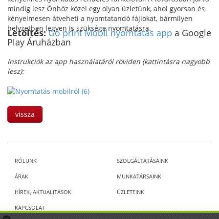
mindig lesz Önhöz közel egy olyan üzletünk, ahol gyorsan és
kényelmesen átveheti a nyomtatandó fájlokat, bármilyen
helyzetben legyen is szüksége nyomtatásra.
Letöltés:
Go print Mobil nyomtatás app
a Google
Play Áruházban
Instrukciók az app használatáról röviden (kattintásra nagyobb
lesz):
vissza
RÓLUNK
SZOLGÁLTATÁSAINK
ÁRAK
MUNKATÁRSAINK
HÍREK, AKTUALITÁSOK
ÜZLETEINK
KAPCSOLAT