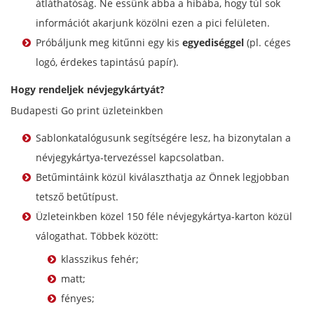
átláthatóság. Ne essünk abba a hibába, hogy túl sok
információt akarjunk közölni ezen a pici felületen.
Próbáljunk meg kitűnni egy kis
egyediséggel
(pl. céges
logó, érdekes tapintású papír).
Hogy rendeljek névjegykártyát?
Budapesti Go print üzleteinkben
Sablonkatalógusunk segítségére lesz, ha bizonytalan a
névjegykártya-tervezéssel kapcsolatban.
Betűmintáink közül kiválaszthatja az Önnek legjobban
tetsző betűtípust.
Üzleteinkben közel 150 féle névjegykártya-karton közül
válogathat. Többek között:
klasszikus fehér;
matt;
fényes;