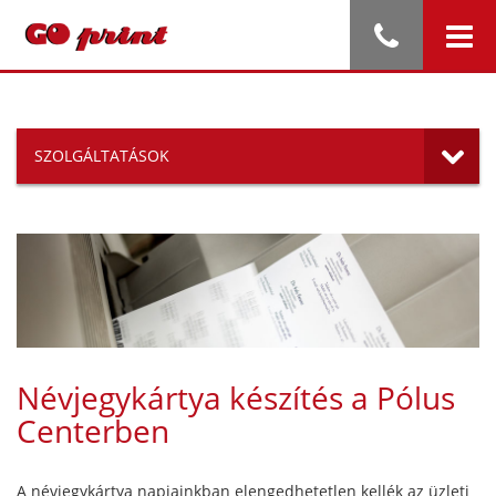
SZOLGÁLTATÁSOK
Névjegykártya készítés a Pólus
Centerben
A névjegykártya napjainkban elengedhetetlen kellék az üzleti