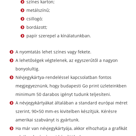
színes karton;
metálszínű;
csillogó;
bordázott;
papír szerepel a kínálatunkban.
A nyomtatás lehet színes vagy fekete.
A lehetőségek végtelenek, az egyszerűtől a nagyon
bonyolultig.
Névjegykártya-rendeléssel kapcsolatban fontos
megjegyeznünk, hogy budapesti Go print üzleteinkben
minimum 50 darabos igényt tudunk teljesíteni.
A névjegykártyákat általában a standard európai méret
szerint, 90×50 mm-es kivitelben készítjük. Kérésre
amerikai szabványt is gyártunk.
Ha már van névjegykártyája, akkor elhozhatja a grafikát