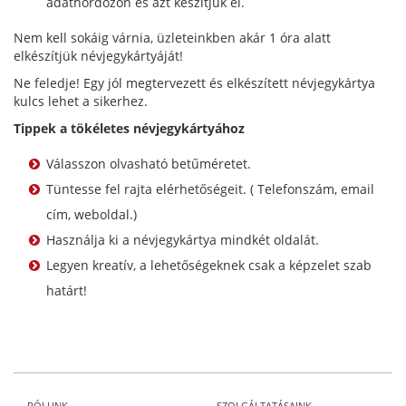
adathordozón és azt készítjük el.
Nem kell sokáig várnia, üzleteinkben akár 1 óra alatt
elkészítjük névjegykártyáját!
Ne feledje! Egy jól megtervezett és elkészített névjegykártya
kulcs lehet a sikerhez.
Tippek a tökéletes névjegykártyához
Válasszon olvasható betűméretet.
Tüntesse fel rajta elérhetőségeit. ( Telefonszám, email
cím, weboldal.)
Használja ki a névjegykártya mindkét oldalát.
Legyen kreatív, a lehetőségeknek csak a képzelet szab
határt!
RÓLUNK
SZOLGÁLTATÁSAINK