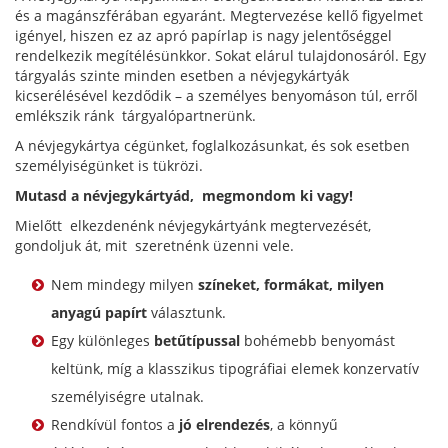
és a magánszférában egyaránt. Megtervezése kellő figyelmet
igényel, hiszen ez az apró papírlap is nagy jelentőséggel
rendelkezik megítélésünkkor. Sokat elárul tulajdonosáról. Egy
tárgyalás szinte minden esetben a névjegykártyák
kicserélésével kezdődik – a személyes benyomáson túl, erről
emlékszik ránk tárgyalópartnerünk.
A névjegykártya cégünket, foglalkozásunkat, és sok esetben
személyiségünket is tükrözi.
Mutasd a névjegykártyád, megmondom ki vagy!
Mielőtt elkezdenénk névjegykártyánk megtervezését,
gondoljuk át, mit szeretnénk üzenni vele.
Nem mindegy milyen
színeket, formákat, milyen
anyagú papírt
választunk.
Egy különleges
betűtípussal
bohémebb benyomást
keltünk, míg a klasszikus tipográfiai elemek konzervatív
személyiségre utalnak.
Rendkívül fontos a
jó elrendezés
, a könnyű