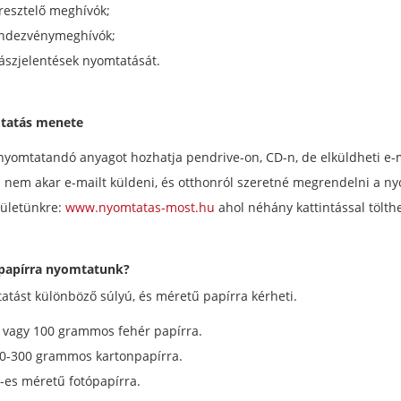
resztelő meghívók;
ndezvénymeghívók;
ászjelentések nyomtatását.
tatás menete
nyomtatandó anyagot hozhatja pendrive-on, CD-n, de elküldheti e-m
 nem akar e-mailt küldeni, és otthonról szeretné megrendelni a nyo
lületünkre:
www.nyomtatas-most.hu
ahol néhány kattintással tölth
papírra nyomtatunk?
atást különböző súlyú, és méretű papírra kérheti.
 vagy 100 grammos fehér papírra.
0-300 grammos kartonpapírra.
-es méretű fotópapírra.