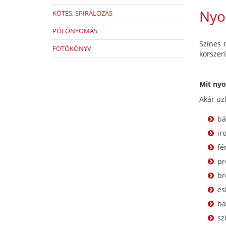
Nyo
KÖTÉS, SPIRÁLOZÁS
PÓLÓNYOMÁS
Színes 
FOTÓKÖNYV
korszer
Mit ny
Akár üz
bá
ir
fé
pr
br
es
ba
sz