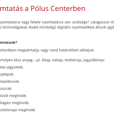
mtatás a Pólus Centerben
nyomtatásra vagy fekete nyomtatásra van szüksége? Látogasson el
ű technológiával, kiváló minőségű digitális nyomtatókkal állunk ügy
omtatunk?
letünkben megvárhatja, vagy rövid határidővel vállaljuk:
rmilyen kész anyag – pl. étlap, itallap, önéletrajz, jegyzőkönyv;
odai jegyzetek;
nyképek;
ospektusok;
osúrák;
küvői meghívók;
llagási meghívók;
ületésnapi meghívók;