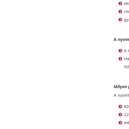
ke
re
gy
A nyom
A 
Ha
fe
Milyen 
A nyomt
80
22
A4